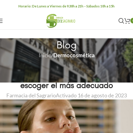
Skip to navigation
Skip to main content
Horario: De Lunes a Viernes de 9.30h a 21h – Sábados 10h a 15h
Blog
Inicio
/
Dermocosmética
DERMOCOSMÉTICA
Gel limpiador facial: te ayudamos a
escoger el más adecuado
Farmacia del Sagrario
Activado 16 de agosto de 2023