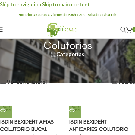
Skip to navigation
Skip to main content
Horario: De Lunes a Viernes de 9.30h a 21h – Sábados 10h a 15h
Colutorios
Categorías
Inicio
/
Productos etiquetados “Colutorios”
Mostrando los 16 resultados
Ver barra lateral
Filtros
AGOT
AGOT
ADO
ADO
ISDIN BEXIDENT AFTAS
ISDIN BEXIDENT
COLUTORIO BUCAL
ANTICARIES COLUTORIO