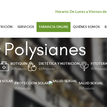
Horario: De Lunes a Viernes de
TRICIÓN
SERVICIOS
FARMACIA ONLINE
QUIÉNES SOMOS
B
Polysianes
BOTIQUÍN
DIETÉTICA Y NUTRICIÓN
FITOTERA
39 Producto
61 Producto
95 Producto
PROTECCIÓN SOLAR
SALUD SEXUAL
95 Producto
23 Producto
s
Most