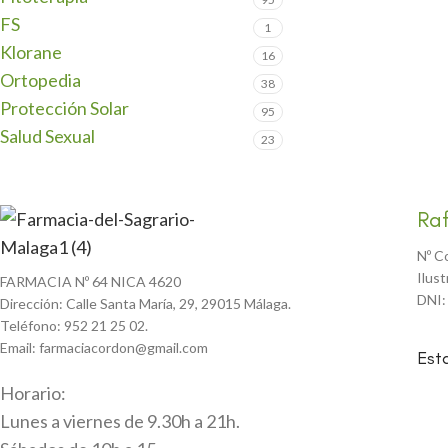
FS
1
Klorane
16
Ortopedia
38
Protección Solar
95
Salud Sexual
23
Ra
Nº C
Ilus
FARMACIA Nº 64 NICA 4620
DNI:
Dirección: Calle Santa María, 29, 29015 Málaga.
Teléfono: 952 21 25 02.
Email: farmaciacordon@gmail.com
Est
Horario:
Lunes a viernes de 9.30h a 21h.