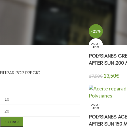
ENVIOS GRATUITOS EN LA PENÍNSULA A
PARTIR DE 50€
-23%
RECOGE TU PEDIDO EN LA FARMACIA
GRATUITAMENTE
AGOT
ADO
POLYSIANES CR
AFTER SUN 200 
FILTRAR POR PRECIO
13,50
€
17,50
€
AGOT
ADO
POLYSIANES AC
FILTRAR
AFTER SUN 150 