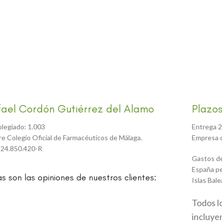
fael Cordón Gutiérrez del Alamo
Plazos
olegiado: 1.003
Entrega 2
tre Colegio Oficial de Farmacéuticos de Málaga.
Empresa d
 24.850.420-R
Gastos de
España pe
as son las opiniones de nuestros clientes:
Islas Bale
Todos l
incluyen