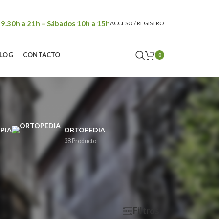
 9.30h a 21h – Sábados 10h a 15h
ACCESO / REGISTRO
LOG
CONTACTO
0
PIA
ORTOPEDIA
38 Producto
rar
9
24
36
Filtros