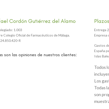
fael Cordón Gutiérrez del Alamo
Plazos
olegiado: 1.003
Entrega 2
tre Colegio Oficial de Farmacéuticos de Málaga.
Empresa d
 24.850.420-R
Gastos de
España pe
as son las opiniones de nuestros clientes:
Islas Bale
Todos l
incluyen
Los gas
Todas l
son prop
muestran