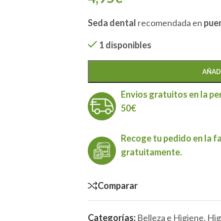
Seda dental
recomendada en
puen
1 disponibles
AÑAD
Envios gratuitos en la pe
50€
Recoge tu pedido en la f
gratuitamente.
Comparar
Categorías:
Belleza e Higiene
,
Hig