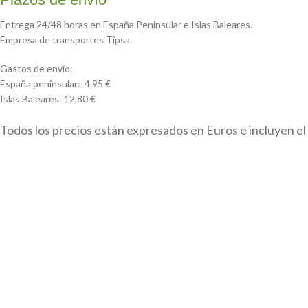
Entrega 24/48 horas en España Peninsular e Islas Baleares.
Empresa de transportes Tipsa.
Gastos de envío:
España peninsular: 4,95 €
Islas Baleares: 12,80 €
Todos los precios están expresados en Euros e incluyen el
IVA .
Los gastos de envío serán por cuenta del cliente.
Todas las marcas, logotipos y fotos de productos son
propiedad legal de sus propietarios y sólo se muestran a
título informativo.