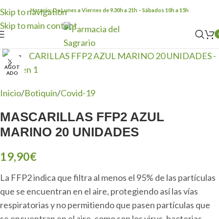
Skip to navigation
Horario: De Lunes a Viernes de 9.30h a 21h – Sábados 10h a 15h
Skip to main content
Clic para ampliar
AGOT
ADO
Inicio
/
Botiquín
/
Covid-19
MASCARILLAS FFP2 AZUL
MARINO 20 UNIDADES
19,90
€
La FFP2 indica que filtra al menos el 95% de las partículas
que se encuentran en el aire, protegiendo así las vías
respiratorias y no permitiendo que pasen partículas que
se encuentran en el aire, como son los virus, bacterias,