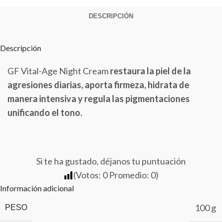
DESCRIPCIÓN
Descripción
GF Vital-Age Night Cream
restaura la piel de la
agresiones diarias, aporta firmeza, hidrata de
manera intensiva y regula las pigmentaciones
unificando el tono.
Si te ha gustado, déjanos tu puntuación
(Votos:
0
Promedio:
0
)
Información adicional
100 g
PESO