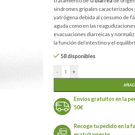
tratamiento de la
diarrea
de origen
síndromes gripales caracterizados p
yatrógena debida al consumo de fár
aguda como en las reagudizaciones 
evacuaciones diarreicas y normaliz
la función del intestino y el equilibr
58 disponibles
-
+
AÑAD
Envios gratuitos en la pe
50€
Recoge tu pedido en la f
gratuitamente.