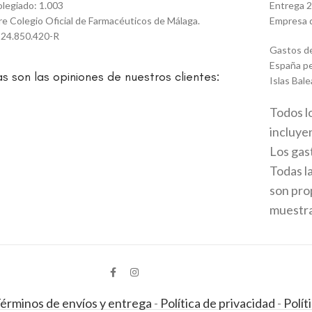
olegiado: 1.003
Entrega 2
tre Colegio Oficial de Farmacéuticos de Málaga.
Empresa d
 24.850.420-R
Gastos de
España pe
as son las opiniones de nuestros clientes:
Islas Bale
Todos l
incluyen
Los gas
Todas l
son prop
muestran
érminos de envíos y entrega
-
Política de privacidad
-
Polít