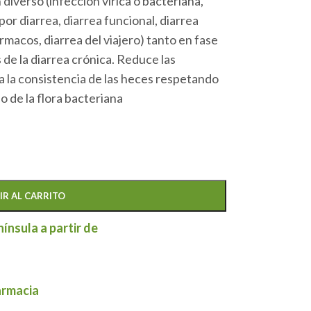
 diverso (infección vírica o bacteriana,
or diarrea, diarrea funcional, diarrea
macos, diarrea del viajero) tanto en fase
de la diarrea crónica. Reduce las
a la consistencia de las heces respetando
io de la flora bacteriana
IR AL CARRITO
nínsula a partir de
armacia