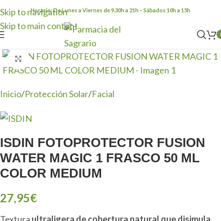
Skip to navigation
Horario: De Lunes a Viernes de 9.30h a 21h – Sábados 10h a 15h
Skip to main content
Clic para ampliar
Inicio
/
Protección Solar
/
Facial
ISDIN FOTOPROTECTOR FUSION
WATER MAGIC 1 FRASCO 50 ML
COLOR MEDIUM
27,95
€
Textura
ultraligera de cobertura natural que disimula