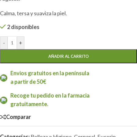
Calma, tersa y suaviza la piel.
2 disponibles
-
+
AÑADIR AL CARRITO
Envios gratuitos en la península
a partir de 50€
Recoge tu pedido en la farmacia
gratuitamente.
Comparar
Categorías:
Belleza e Higiene
,
Corporal
,
Eucerin