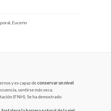
poral
,
Eucerin
ternos y es capaz de
conservar un nivel
ecuencia, sentirse más seca.
atación (FNH). Se ha demostrado
,
fortalece la barrera natural de la piel,