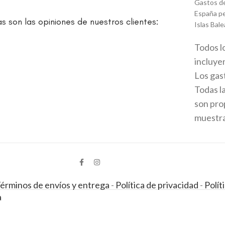
Gastos de
España pe
as son las opiniones de nuestros clientes:
Islas Bale
Todos l
incluyen
Los gas
Todas l
son prop
muestran
érminos de envíos y entrega
-
Política de privacidad
-
Polít
a