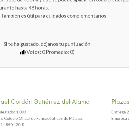
urante hasta 48 horas.
a. También es útil para cuidados complementarios
Si te ha gustado, déjanos tu puntuación
(Votos:
0
Promedio:
0
)
fael Cordón Gutiérrez del Alamo
Plazos
olegiado: 1.003
Entrega 2
tre Colegio Oficial de Farmacéuticos de Málaga.
Empresa d
 24.850.420-R