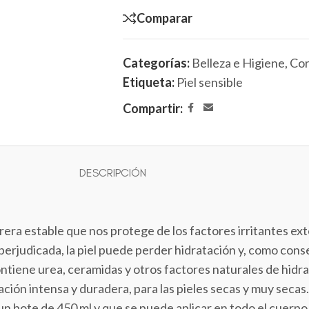
Comparar
Categorías:
Belleza e Higiene
,
Cor
Etiqueta:
Piel sensible
Compartir:
DESCRIPCIÓN
rera estable que nos protege de los factores irritantes ex
erjudicada, la piel puede perder hidratación y, como cons
tiene urea, ceramidas y otros factores naturales de hidr
ción intensa y duradera, para las pieles secas y muy secas.
un bote de 450 ml y que se puede aplicar en todo el cuerpo