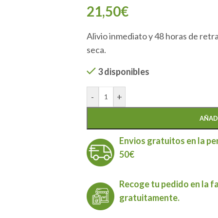
21,50
€
Alivio inmediato y 48 horas de retra
seca.
3 disponibles
-
+
AÑAD
Envios gratuitos en la pe
50€
Recoge tu pedido en la f
gratuitamente.