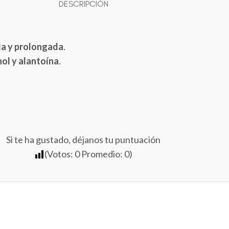
DESCRIPCIÓN
ida y prolongada
.
ol y alantoína
.
Si te ha gustado, déjanos tu puntuación
(Votos:
0
Promedio:
0
)