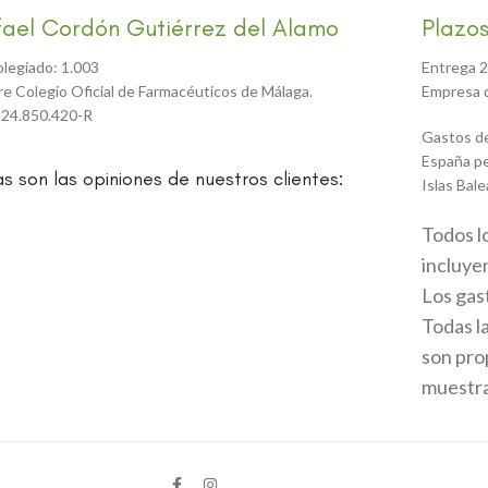
fael Cordón Gutiérrez del Alamo
Plazos
olegiado: 1.003
Entrega 2
tre Colegio Oficial de Farmacéuticos de Málaga.
Empresa d
 24.850.420-R
Gastos de
España pe
as son las opiniones de nuestros clientes:
Islas Bale
Todos l
incluyen
Los gas
Todas l
son prop
muestran