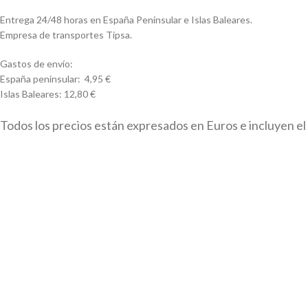
Entrega 24/48 horas en España Peninsular e Islas Baleares.
Empresa de transportes Tipsa.
Gastos de envío:
España peninsular: 4,95 €
Islas Baleares: 12,80 €
Todos los precios están expresados en Euros e incluyen el
IVA .
Los gastos de envío serán por cuenta del cliente.
Todas las marcas, logotipos y fotos de productos son
propiedad legal de sus propietarios y sólo se muestran a
título informativo.