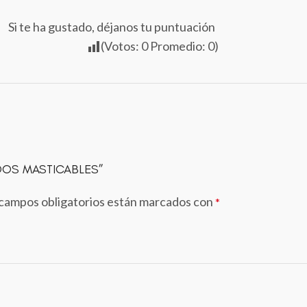
Si te ha gustado, déjanos tu puntuación
(Votos:
0
Promedio:
0
)
IDOS MASTICABLES”
campos obligatorios están marcados con
*