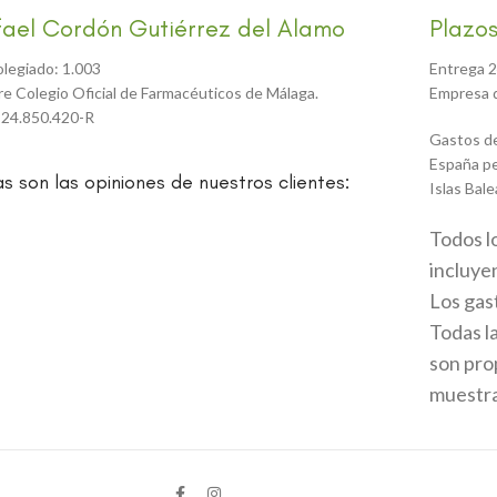
fael Cordón Gutiérrez del Alamo
Plazos
olegiado: 1.003
Entrega 2
tre Colegio Oficial de Farmacéuticos de Málaga.
Empresa d
 24.850.420-R
Gastos de
España pe
as son las opiniones de nuestros clientes:
Islas Bale
Todos l
incluyen
Los gas
Todas l
son prop
muestran