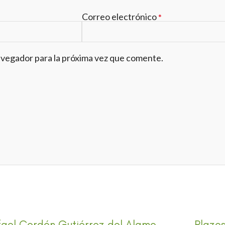
Correo electrónico
*
avegador para la próxima vez que comente.
fael Cordón Gutiérrez del Alamo
Plazos