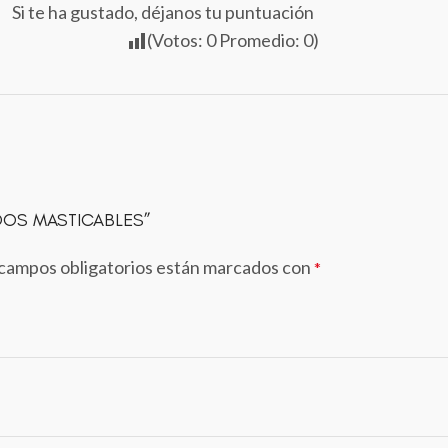
Si te ha gustado, déjanos tu puntuación
(Votos:
0
Promedio:
0
)
IDOS MASTICABLES”
campos obligatorios están marcados con
*