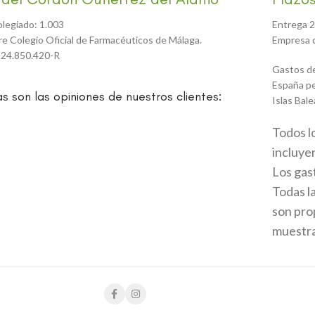
olegiado: 1.003
Entrega 2
tre Colegio Oficial de Farmacéuticos de Málaga.
Empresa d
 24.850.420-R
Gastos de
España pe
as son las opiniones de nuestros clientes:
Islas Bale
Todos l
incluyen
Los gas
Todas l
son prop
muestran