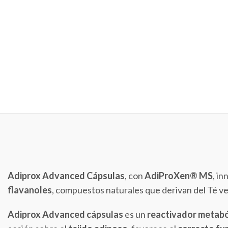
Adiprox Advanced Cápsulas
, con
AdiProXen® MS
, i
flavanoles
, compuestos naturales que derivan del Té ver
Adiprox Advanced cápsulas
es un
reactivador metabó