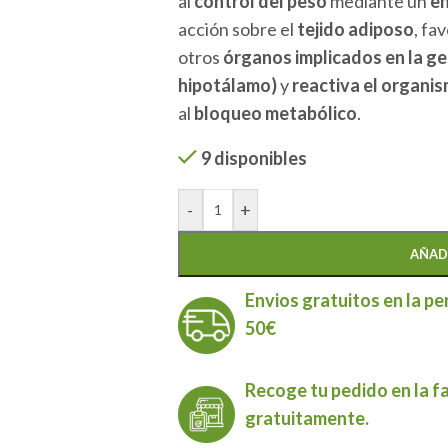
al
control del peso
mediante un
en
acción sobre el
tejido adiposo
, fa
otros
órganos implicados en la ge
hipotálamo)
y
reactiva el organi
al
bloqueo metabólico
.
9 disponibles
-
+
AÑAD
Envios gratuitos en la pe
50€
Recoge tu pedido en la f
gratuitamente.