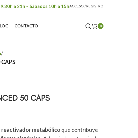
 9.30h a 21h – Sábados 10h a 15h
ACCESO / REGISTRO
LOG
CONTACTO
0
o
/
 CAPS
NCED 50 CAPS
n
reactivador metabólico
que contribuye